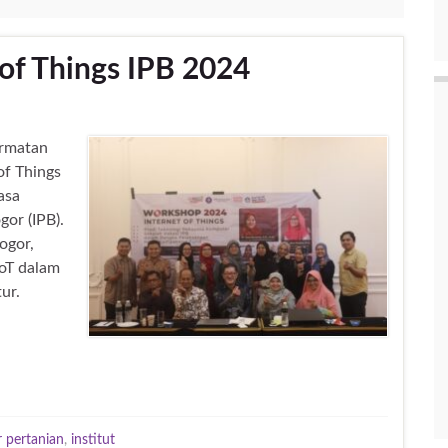
of Things IPB 2024
ormatan
of Things
asa
gor (IPB).
ogor,
oT dalam
ur.
r pertanian
,
institut