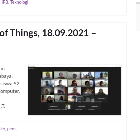
i IPB
,
Teknologi
of Things, 18.09.2021 –
ram
abaya,
asiswa S2
Komputer.
M.T.
ler
,
pens
,