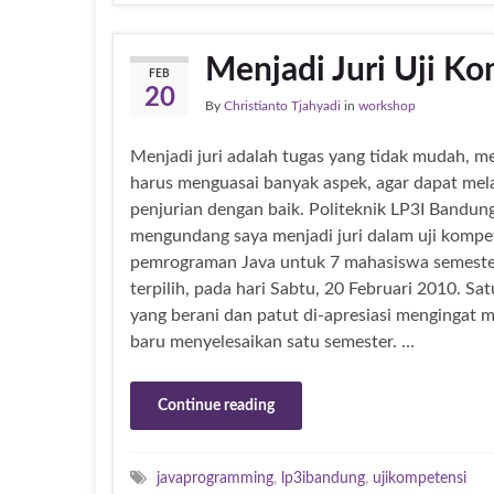
Menjadi Juri Uji K
FEB
20
By
Christianto Tjahyadi
in
workshop
Menjadi juri adalah tugas yang tidak mudah, m
harus menguasai banyak aspek, agar dapat me
penjurian dengan baik. Politeknik LP3I Bandun
mengundang saya menjadi juri dalam uji kompe
pemrograman Java untuk 7 mahasiswa semester
terpilih, pada hari Sabtu, 20 Februari 2010. Sa
yang berani dan patut di-apresiasi mengingat 
baru menyelesaikan satu semester. …
Continue reading
javaprogramming
,
lp3ibandung
,
ujikompetensi