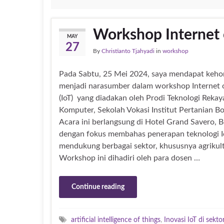
Workshop Internet 
MAY
27
By
Christianto Tjahyadi
in
workshop
Pada Sabtu, 25 Mei 2024, saya mendapat keh
menjadi narasumber dalam workshop Internet 
(IoT) yang diadakan oleh Prodi Teknologi Rekay
Komputer, Sekolah Vokasi Institut Pertanian Bo
Acara ini berlangsung di Hotel Grand Savero, B
dengan fokus membahas penerapan teknologi I
mendukung berbagai sektor, khususnya agrikult
Workshop ini dihadiri oleh para dosen …
Continue reading
artificial intelligence of things
,
Inovasi IoT di sekto