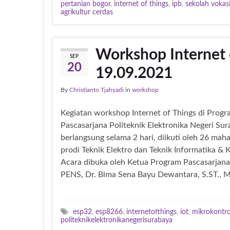
pertanian bogor
,
internet of things
,
ipb
,
sekolah vokas
agrikultur cerdas
Workshop Internet 
SEP
20
19.09.2021
By
Christianto Tjahyadi
in
workshop
Kegiatan workshop Internet of Things di Prog
Pascasarjana Politeknik Elektronika Negeri Sur
berlangsung selama 2 hari, diikuti oleh 26 mah
prodi Teknik Elektro dan Teknik Informatika & 
Acara dibuka oleh Ketua Program Pascasarjana
PENS, Dr. Bima Sena Bayu Dewantara, S.ST., 
esp32
,
esp8266
,
internetofthings
,
iot
,
mikrokontro
politeknikelektronikanegerisurabaya