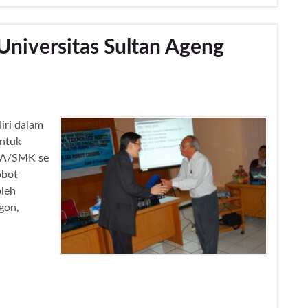
niversitas Sultan Ageng
iri dalam
untuk
MA/SMK se
obot
oleh
gon,