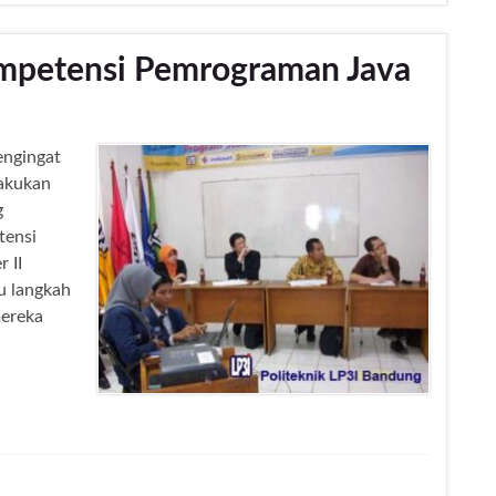
ompetensi Pemrograman Java
engingat
lakukan
g
tensi
 II
tu langkah
mereka