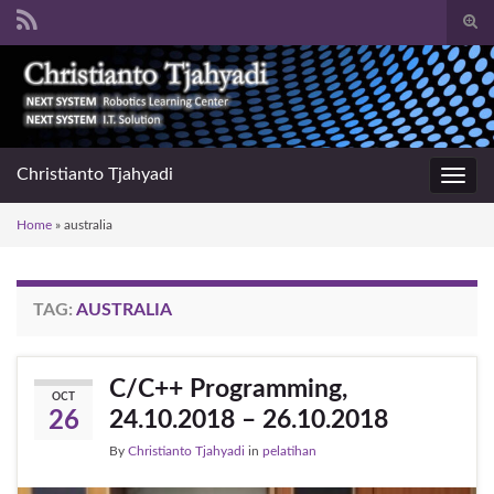
Togg
sear
Search for:
for
Christianto Tjahyadi
Toggl
navig
Home
»
australia
TAG:
AUSTRALIA
C/C++ Programming,
OCT
24.10.2018 – 26.10.2018
26
By
Christianto Tjahyadi
in
pelatihan