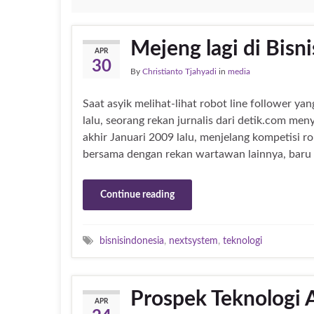
Mejeng lagi di Bisni
APR
30
By
Christianto Tjahyadi
in
media
Saat asyik melihat-lihat robot line follower y
lalu, seorang rekan jurnalis dari detik.com me
akhir Januari 2009 lalu, menjelang kompetisi r
bersama dengan rekan wartawan lainnya, baru s
Continue reading
bisnisindonesia
,
nextsystem
,
teknologi
Prospek Teknologi 
APR