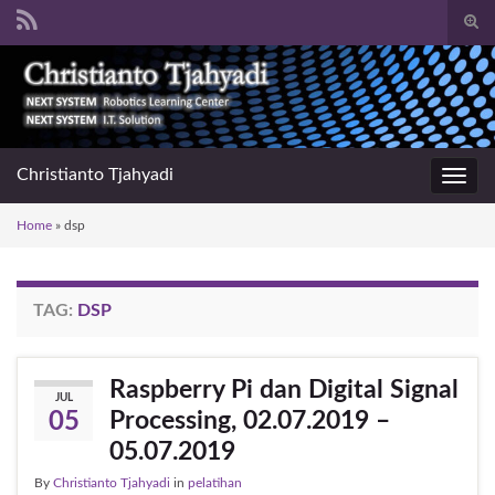
Togg
sear
Search for:
for
Christianto Tjahyadi
Toggl
navig
Home
»
dsp
TAG:
DSP
Raspberry Pi dan Digital Signal
JUL
Processing, 02.07.2019 –
05
05.07.2019
By
Christianto Tjahyadi
in
pelatihan