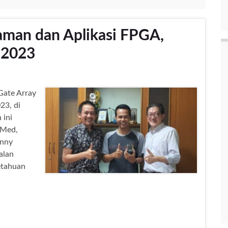
aman dan Aplikasi FPGA,
.2023
Gate Array
23, di
ini
 Med,
enny
alan
etahuan