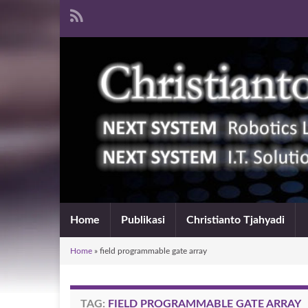
Home
Publikasi
Christianto Tjahyadi
Home
»
field programmable gate array
TAG:
FIELD PROGRAMMABLE GATE ARRAY