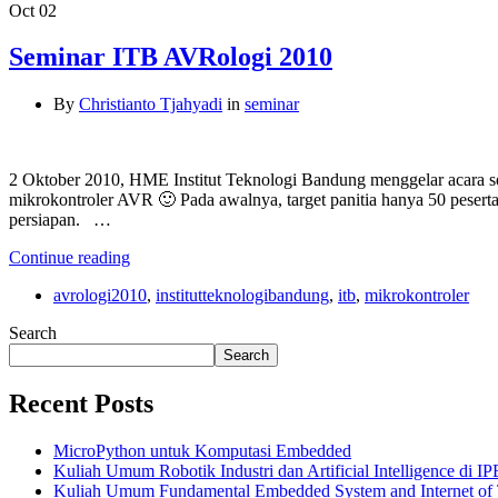
Oct
02
Seminar ITB AVRologi 2010
By
Christianto Tjahyadi
in
seminar
2 Oktober 2010, HME Institut Teknologi Bandung menggelar acara se
mikrokontroler AVR 🙂 Pada awalnya, target panitia hanya 50 peserta
persiapan. …
Continue reading
avrologi2010
,
institutteknologibandung
,
itb
,
mikrokontroler
Search
Search
Recent Posts
MicroPython untuk Komputasi Embedded
Kuliah Umum Robotik Industri dan Artificial Intelligence di IP
Kuliah Umum Fundamental Embedded System and Internet of T