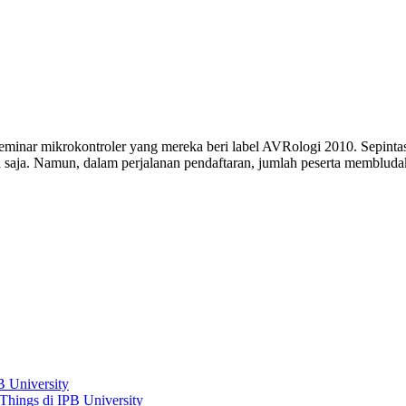
minar mikrokontroler yang mereka beri label AVRologi 2010. Sepintas
 saja. Namun, dalam perjalanan pendaftaran, jumlah peserta membludak 
B University
hings di IPB University