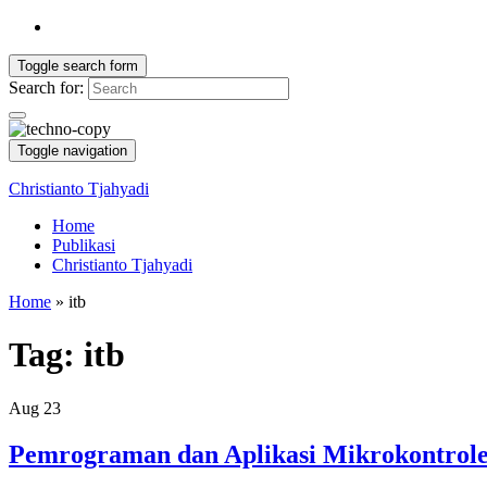
Toggle search form
Search for:
Toggle navigation
Christianto Tjahyadi
Home
Publikasi
Christianto Tjahyadi
Home
»
itb
Tag:
itb
Aug
23
Pemrograman dan Aplikasi Mikrokontrol