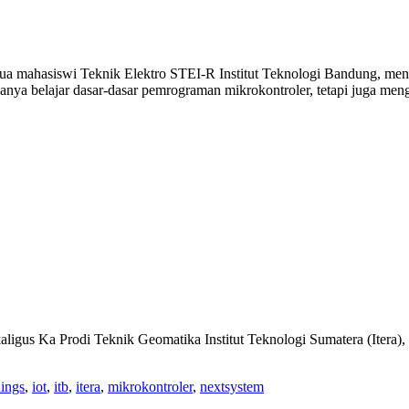
ahasiswi Teknik Elektro STEI-R Institut Teknologi Bandung, mengik
nya belajar dasar-dasar pemrograman mikrokontroler, tetapi juga meng
aligus Ka Prodi Teknik Geomatika Institut Teknologi Sumatera (Itera), 
hings
,
iot
,
itb
,
itera
,
mikrokontroler
,
nextsystem