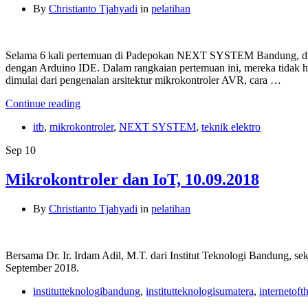
By
Christianto Tjahyadi
in
pelatihan
Selama 6 kali pertemuan di Padepokan NEXT SYSTEM Bandung, dua m
dengan Arduino IDE. Dalam rangkaian pertemuan ini, mereka tidak ha
dimulai dari pengenalan arsitektur mikrokontroler AVR, cara …
Continue reading
itb
,
mikrokontroler
,
NEXT SYSTEM
,
teknik elektro
Sep
10
Mikrokontroler dan IoT, 10.09.2018
By
Christianto Tjahyadi
in
pelatihan
Bersama Dr. Ir. Irdam Adil, M.T. dari Institut Teknologi Bandung, sek
September 2018.
institutteknologibandung
,
institutteknologisumatera
,
internetoft