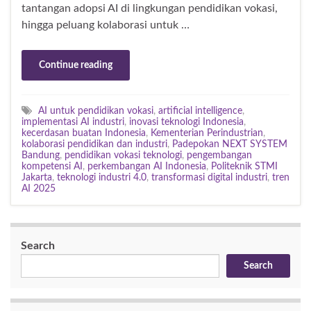
tantangan adopsi AI di lingkungan pendidikan vokasi,
hingga peluang kolaborasi untuk …
Continue reading
AI untuk pendidikan vokasi
,
artificial intelligence
,
implementasi AI industri
,
inovasi teknologi Indonesia
,
kecerdasan buatan Indonesia
,
Kementerian Perindustrian
,
kolaborasi pendidikan dan industri
,
Padepokan NEXT SYSTEM
Bandung
,
pendidikan vokasi teknologi
,
pengembangan
kompetensi AI
,
perkembangan AI Indonesia
,
Politeknik STMI
Jakarta
,
teknologi industri 4.0
,
transformasi digital industri
,
tren
AI 2025
Search
Search