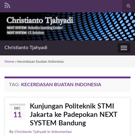
Togg
sear
Search for:
for
Christianto Tjahyadi
Toggl
navig
Home
»
kecerdasan buatan Indonesia
TAG:
KECERDASAN BUATAN INDONESIA
Kunjungan Politeknik STMI
DEC
Jakarta ke Padepokan NEXT
11
SYSTEM Bandung
By
Christianto Tjahyadi
in
dokumentasi