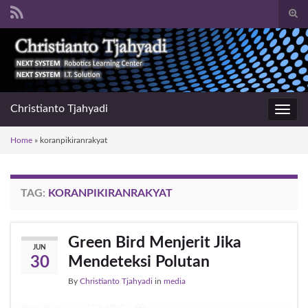
Togg
sear
Search for:
for
Christianto Tjahyadi
Toggl
navig
Home
»
koranpikiranrakyat
TAG:
KORANPIKIRANRAKYAT
Green Bird Menjerit Jika
JUN
Mendeteksi Polutan
30
By
Christianto Tjahyadi
in
media