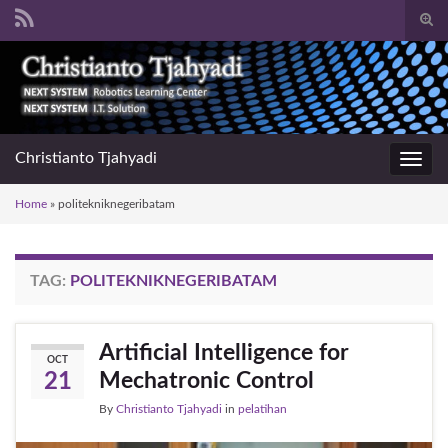
Togg
sear
Search for:
for
Christianto Tjahyadi
Toggl
navig
Home
»
politekniknegeribatam
TAG:
POLITEKNIKNEGERIBATAM
Artificial Intelligence for
OCT
Mechatronic Control
21
By
Christianto Tjahyadi
in
pelatihan