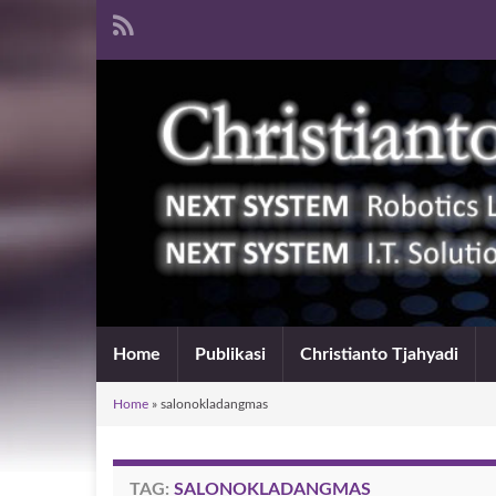
Home
Publikasi
Christianto Tjahyadi
Home
»
salonokladangmas
TAG:
SALONOKLADANGMAS