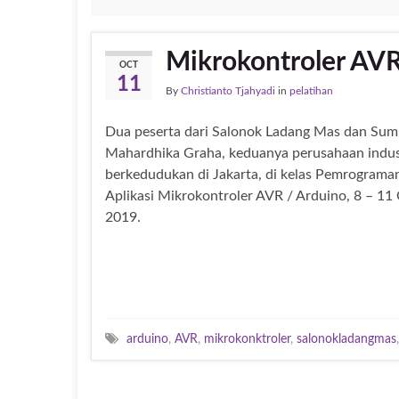
Mikrokontroler AVR
OCT
11
By
Christianto Tjahyadi
in
pelatihan
Dua peserta dari Salonok Ladang Mas dan Sum
Mahardhika Graha, keduanya perusahaan indus
berkedudukan di Jakarta, di kelas Pemrograma
Aplikasi Mikrokontroler AVR / Arduino, 8 – 11
2019.
arduino
,
AVR
,
mikrokonktroler
,
salonokladangmas