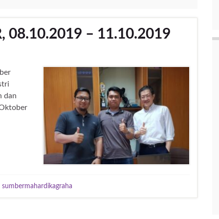
, 08.10.2019 – 11.10.2019
ber
tri
n dan
 Oktober
,
sumbermahardikagraha