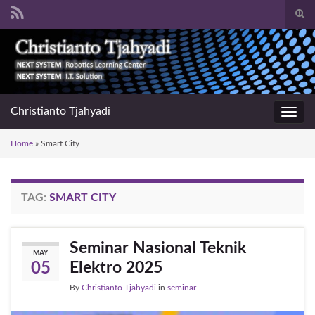
Togg
sear
Search for:
for
Christianto Tjahyadi
Toggl
navig
Home
»
Smart City
TAG:
SMART CITY
Seminar Nasional Teknik
MAY
Elektro 2025
05
By
Christianto Tjahyadi
in
seminar