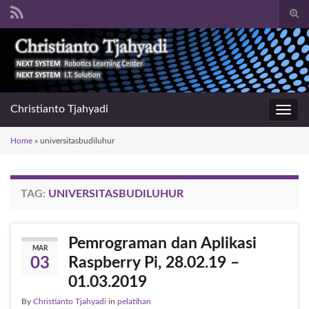
Togg
sear
Search for:
for
Christianto Tjahyadi
Toggl
navig
Home
»
universitasbudiluhur
TAG:
UNIVERSITASBUDILUHUR
Pemrograman dan Aplikasi
MAR
Raspberry Pi, 28.02.19 –
03
01.03.2019
By
Christianto Tjahyadi
in
pelatihan