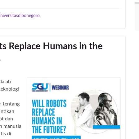
niversitasdiponegoro
,
ts Replace Humans in the
1
dalah
teknologi
n tentang
ntikan
ot dan
an manusia
tis di