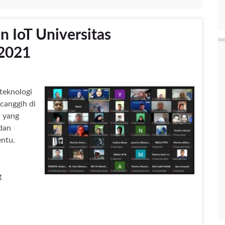
n IoT Universitas
.2021
 teknologi
canggih di
i yang
dan
ntu.
g