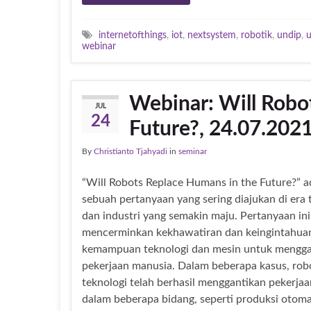
internetofthings
,
iot
,
nextsystem
,
robotik
,
undip
,
u
webinar
Webinar: Will Robo
JUL
24
Future?, 24.07.202
By
Christianto Tjahyadi
in
seminar
“Will Robots Replace Humans in the Future?” a
sebuah pertanyaan yang sering diajukan di era 
dan industri yang semakin maju. Pertanyaan ini
mencerminkan kekhawatiran dan keingintahua
kemampuan teknologi dan mesin untuk mengga
pekerjaan manusia. Dalam beberapa kasus, rob
teknologi telah berhasil menggantikan pekerja
dalam beberapa bidang, seperti produksi otoma