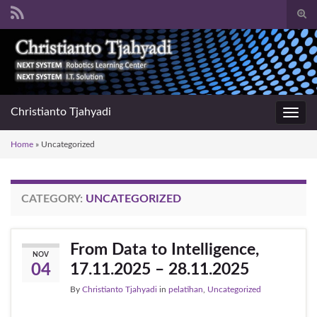
Togg
sear
Search for:
for
Christianto Tjahyadi
Toggl
navig
Home
»
Uncategorized
CATEGORY:
UNCATEGORIZED
From Data to Intelligence,
NOV
17.11.2025 – 28.11.2025
04
By
Christianto Tjahyadi
in
pelatihan
,
Uncategorized