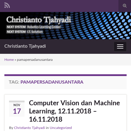
Togg
sear
Search for:
for
Christianto Tjahyadi
Toggl
navig
Home
»
pamapersadanusantara
TAG:
PAMAPERSADANUSANTARA
Computer Vision dan Machine
NOV
Learning, 12.11.2018 –
17
16.11.2018
By
Christianto Tjahyadi
in
Uncategorized