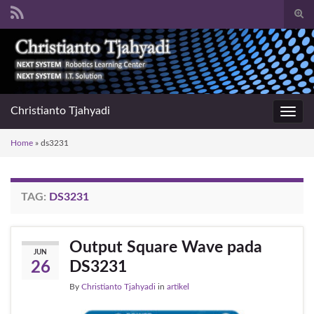
Togg
sear
Search for:
for
Christianto Tjahyadi
Toggl
navig
Home
»
ds3231
TAG:
DS3231
Output Square Wave pada
JUN
DS3231
26
By
Christianto Tjahyadi
in
artikel