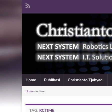
Home
Publikasi
Christianto Tjahyadi
Home
»
rctime
TAG:
RCTIME