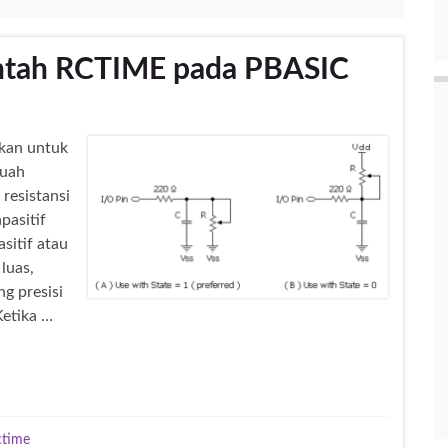
ntah RCTIME pada PBASIC
kan untuk
buah
resistansi
pasitif
sitif atau
luas,
g presisi
Ketika …
ctime