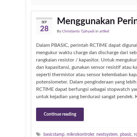
Menggunakan Peri
SEP
28
By
Christianto Tjahyadi
in
artikel
Dalam PBASIC, perintah RCTIME dapat diguna
mengukur waktu charge dan discharge dari se
rangkaian resistor / kapasitor. Untuk mengukur 
dan kapasitansi, gunakan sensor resistif atau ka
seperti thermistor atau sensor kelembaban kapa
potensiometer. Dalam penginderaan yang lebih 
RCTIME dapat berfungsi sebagai stopwatch yan
untuk kejadian yang berdurasi sangat pendek. 
Continue reading
basicstamp
,
mikrokontroler
,
nextsystem
,
pbasic
,
r