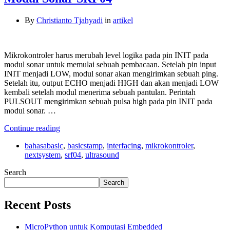
By
Christianto Tjahyadi
in
artikel
Mikrokontroler harus merubah level logika pada pin INIT pada
modul sonar untuk memulai sebuah pembacaan. Setelah pin input
INIT menjadi LOW, modul sonar akan mengirimkan sebuah ping.
Setelah itu, output ECHO menjadi HIGH dan akan menjadi LOW
kembali setelah modul menerima sebuah pantulan. Perintah
PULSOUT mengirimkan sebuah pulsa high pada pin INIT pada
modul sonar. …
Continue reading
bahasabasic
,
basicstamp
,
interfacing
,
mikrokontroler
,
nextsystem
,
srf04
,
ultrasound
Search
Search
Recent Posts
MicroPython untuk Komputasi Embedded