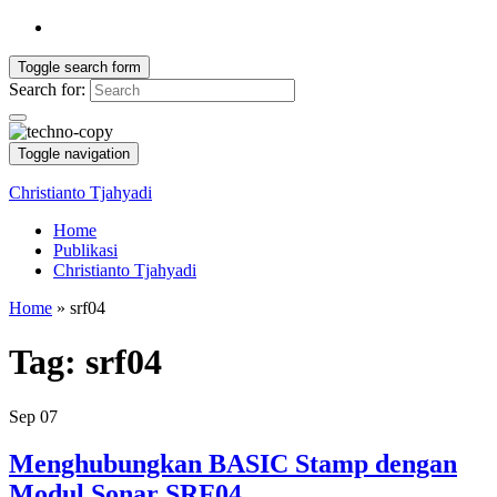
Toggle search form
Search for:
Toggle navigation
Christianto Tjahyadi
Home
Publikasi
Christianto Tjahyadi
Home
»
srf04
Tag:
srf04
Sep
07
Menghubungkan BASIC Stamp dengan
Modul Sonar SRF04