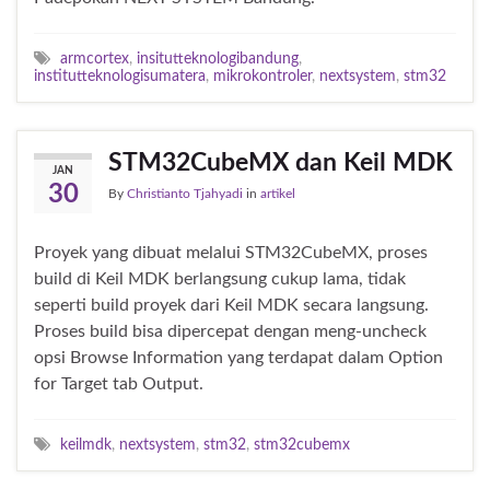
armcortex
,
insitutteknologibandung
,
institutteknologisumatera
,
mikrokontroler
,
nextsystem
,
stm32
STM32CubeMX dan Keil MDK
JAN
30
By
Christianto Tjahyadi
in
artikel
Proyek yang dibuat melalui STM32CubeMX, proses
build di Keil MDK berlangsung cukup lama, tidak
seperti build proyek dari Keil MDK secara langsung.
Proses build bisa dipercepat dengan meng-uncheck
opsi Browse Information yang terdapat dalam Option
for Target tab Output.
keilmdk
,
nextsystem
,
stm32
,
stm32cubemx