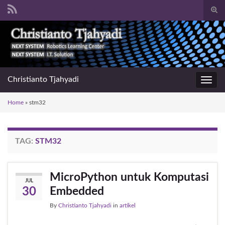
Togg
sear
Search for:
for
Christianto Tjahyadi
Toggl
navig
Home
»
stm32
TAG:
STM32
MicroPython untuk Komputasi
JUL
Embedded
30
By
Christianto Tjahyadi
in
artikel