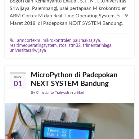
Bogor) dan Kemahyanto Exaudi, S.T., M.T. (Universitas
Sriwijaya, Palembang), usai pertapaan Mikrokontroler
ARM Cortex M dan Real Time Operating System, 5 – 9
Maret 2018, di Padepokan NEXT SYSTEM Bandung.
armcortexm
,
mikrokontroler
,
pattraaksajaya
,
realtimeoperatingsystem
,
rtos
,
stm32
,
trimentariniaga
,
universitassriwijaya
MicroPython di Padepokan
NOV
NEXT SYSTEM Bandung
01
By
Christianto Tjahyadi
in
artikel