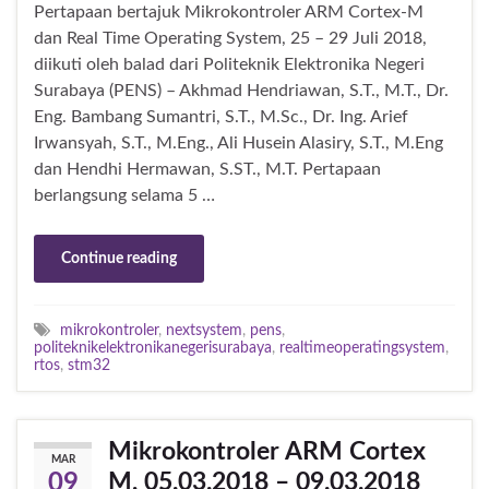
Pertapaan bertajuk Mikrokontroler ARM Cortex-M
dan Real Time Operating System, 25 – 29 Juli 2018,
diikuti oleh balad dari Politeknik Elektronika Negeri
Surabaya (PENS) – Akhmad Hendriawan, S.T., M.T., Dr.
Eng. Bambang Sumantri, S.T., M.Sc., Dr. Ing. Arief
Irwansyah, S.T., M.Eng., Ali Husein Alasiry, S.T., M.Eng
dan Hendhi Hermawan, S.ST., M.T. Pertapaan
berlangsung selama 5 …
Continue reading
mikrokontroler
,
nextsystem
,
pens
,
politeknikelektronikanegerisurabaya
,
realtimeoperatingsystem
,
rtos
,
stm32
Mikrokontroler ARM Cortex
MAR
M, 05.03.2018 – 09.03.2018
09