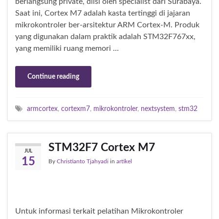
berlangsung private, diisi oleh specialist dari Surabaya.
Saat ini, Cortex M7 adalah kasta tertinggi di jajaran
mikrokontroler ber-arsitektur ARM Cortex-M. Produk
yang digunakan dalam praktik adalah STM32F767xx,
yang memiliki ruang memori …
Continue reading
armcortex
,
cortexm7
,
mikrokontroler
,
nextsystem
,
stm32
STM32F7 Cortex M7
JUL
15
By
Christianto Tjahyadi
in
artikel
Untuk informasi terkait pelatihan Mikrokontroler