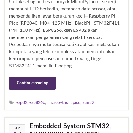
Untuk sebagian besar proyek MicroPython—seperti
membuat LED berkedip, membaca data sensor, atau
mengendalikan layar berukuran kecil—Raspberry Pi
Pico (RP2040, M0+, 125 MHz), BlackPill STM32F411
(M4, 100 MHz), ESP8266, dan ESP32 akan
memberikan pengalaman yang relatif serupa.
Perbedaannya mulai terasa ketika aplikasi melakukan
komputasi yang lebih kompleks atau membutuhkan
kemampuan pemrosesan numerik yang tinggi.
STM32F411 memiliki Floating …
Continue reading
esp32
,
esp8266
,
micropython
,
pico
,
stm32
Embedded System STM32,
SEP